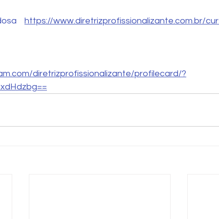
dosa
https://www.diretrizprofissionalizante.com.br/c
m.com/diretrizprofissionalizante/profilecard/?
ZxdHdzbg==