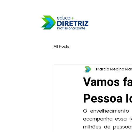
contato@diretrizprofissionalizante.com
All Posts
Marcia Regina R
Vamos fal
Pessoa I
O envelhecimento 
acompanha essa te
milhões de pessoa