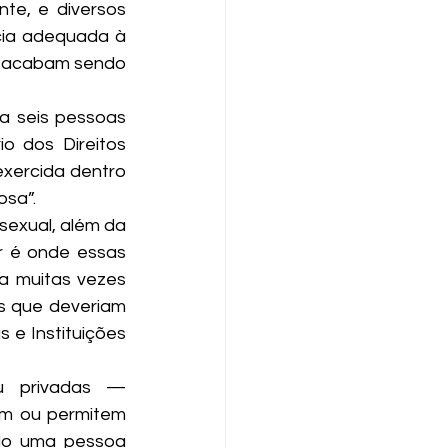
te, e diversos 
ia adequada à 
s acabam sendo 
 seis pessoas 
o dos Direitos 
xercida dentro 
osa”.
 sexual, além da 
r é onde essas 
a muitas vezes 
is que deveriam 
 e Instituições 
ou privadas — 
m ou permitem 
do uma pessoa 