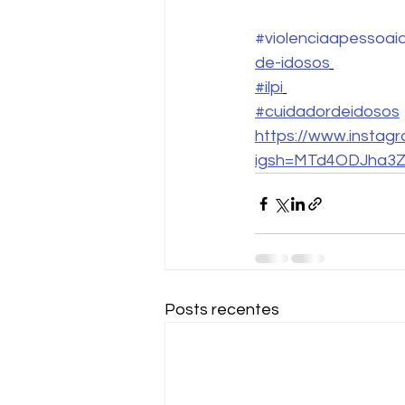
#violenciaapessoai
de-idosos
#ilpi
#cuidadordeidosos
https://www.instagra
igsh=MTd4ODJha3
Posts recentes