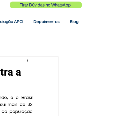
Tirar Dúvidas no WhatsApp
ciação APCI
Depoimentos
Blog
tra a
o, e o Brasil 
ui mais de 32 
 da população 