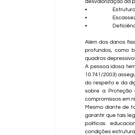
desvalorização da 
•                     
•                     E
•                     D
Além dos danos físi
profundos, como b
quadros depressivo
A pessoa idosa tem 
10.741/2003) assegur
do respeito e da di
sobre a Proteção 
compromissos em nív
Mesmo diante de tan
garantir que tais le
políticas educacio
condições estrutura