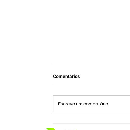
Comentários
Escreva um comentário
Entendendo o Síndrome do
Pôr do Sol e Como Lidar com