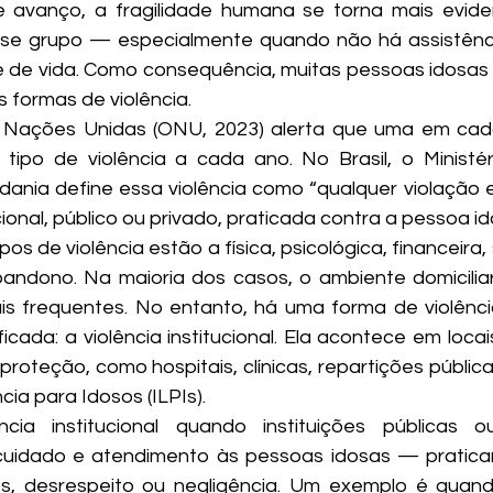
e avanço, a fragilidade humana se torna mais eviden
sse grupo — especialmente quando não há assistênc
e de vida. Como consequência, muitas pessoas idosa
s formas de violência.
 Nações Unidas (ONU, 2023) alerta que uma em cada
tipo de violência a cada ano. No Brasil, o Ministéri
nia define essa violência como “qualquer violação e
ional, público ou privado, praticada contra a pessoa id
ipos de violência estão a física, psicológica, financeira,
bandono. Na maioria dos casos, o ambiente domicilia
is frequentes. No entanto, há uma forma de violênci
ficada: a violência institucional. Ela acontece em loca
roteção, como hospitais, clínicas, repartições públicas
a para Idosos (ILPIs).
ência institucional quando instituições públicas 
cuidado e atendimento às pessoas idosas — pratica
os, desrespeito ou negligência. Um exemplo é quan