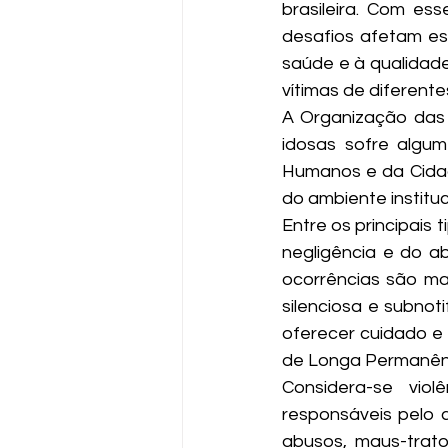
brasileira. Com ess
desafios afetam e
saúde e à qualidad
vítimas de diferente
A Organização das
idosas sofre algum 
Humanos e da Cidada
do ambiente instituc
Entre os principais t
negligência e do a
ocorrências são ma
silenciosa e subnoti
oferecer cuidado e p
de Longa Permanênci
Considera-se viol
responsáveis pelo 
abusos, maus-trat