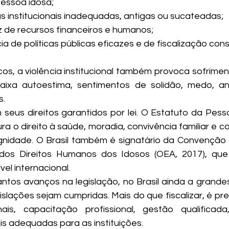
pessoa idosa;
Estruturas institucionais inadequadas, antigas ou sucateadas;
scassez de recursos financeiros e humanos;
eficiência de políticas públicas eficazes e de fiscalização co
cos, a violência institucional também provoca sofrimen
aixa autoestima, sentimentos de solidão, medo, an
s.
seus direitos garantidos por lei. O Estatuto da Pessoa
a o direito à saúde, moradia, convivência familiar e co
gnidade. O Brasil também é signatário da Convenção 
dos Direitos Humanos dos Idosos (OEA, 2017), que 
el internacional.
tos avanços na legislação, no Brasil ainda a grandes
gislações sejam cumpridas. Mais do que fiscalizar, é prec
nais, capacitação profissional, gestão qualificada
is adequadas para as instituições.