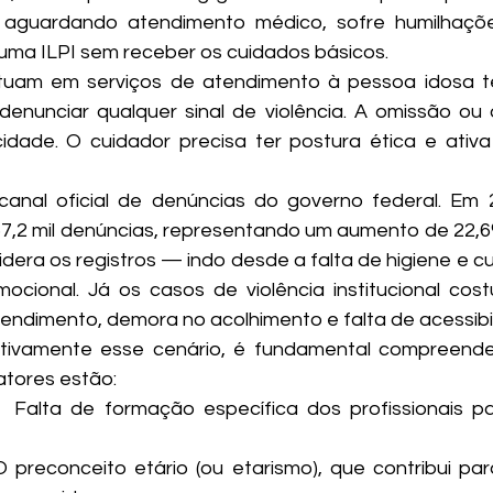
 aguardando atendimento médico, sofre humilhaçõe
 uma ILPI sem receber os cuidados básicos.
atuam em serviços de atendimento à pessoa idosa t
 denunciar qualquer sinal de violência. A omissão ou o
idade. O cuidador precisa ter postura ética e ativa
anal oficial de denúncias do governo federal. Em 2
57,2 mil denúncias, representando um aumento de 22,6
lidera os registros — indo desde a falta de higiene e c
cional. Já os casos de violência institucional cos
endimento, demora no acolhimento e falta de acessibi
tivamente esse cenário, é fundamental compreender
fatores estão:
   Falta de formação específica dos profissionais pa
  O preconceito etário (ou etarismo), que contribui pa