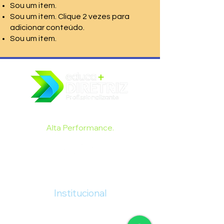
Sou um item.
Sou um item. Clique 2 vezes para
adicionar conteúdo.
Sou um item.
Formando Cuidadores de Idosos de
Alta Performance.
​​Institucional
Curso Presencial
Curso Online