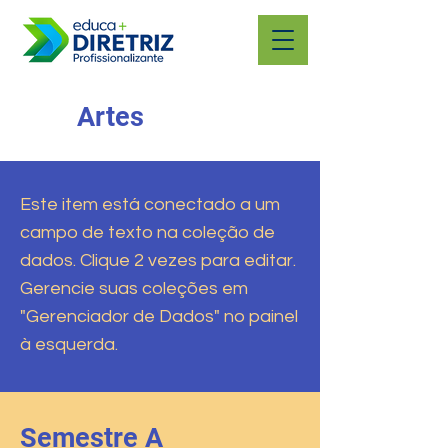
Artes
Este item está conectado a um
campo de texto na coleção de
dados. Clique 2 vezes para editar.
Gerencie suas coleções em
"Gerenciador de Dados" no painel
à esquerda.
Semestre A