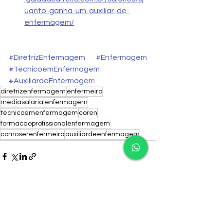
uanto-ganha-um-auxiliar-de-
enfermagem/
#DiretrizEnfermagem
#Enfermagem
#TécnicoemEnfermagem
#AuxiliardeEnfermagem
diretrizenfermagem
enfermeiro
médiasalarialenfermagem
tecnicoemenfermagem
coren
formacaoprofissionalenfermagem
comoserenfermeiro
auxiliardeenfermagem
Ver tudo
Posts recentes