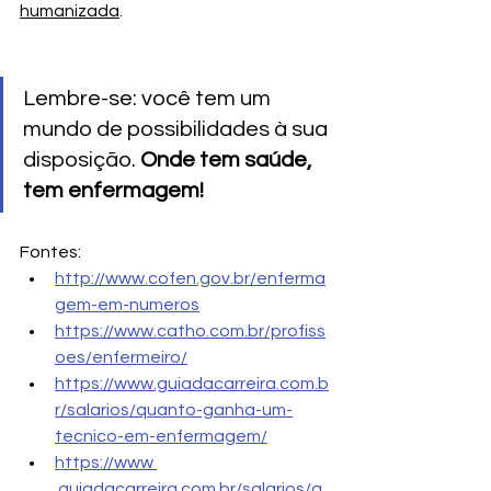
humanizada
.
Lembre-se: você tem um 
mundo de possibilidades à sua 
disposição. 
Onde tem saúde, 
tem enfermagem!
Fontes:
http://www.cofen.gov.br/enferma
gem-em-numeros
https://www.catho.com.br/profiss
oes/enfermeiro/
https://www.guiadacarreira.com.b
r/salarios/quanto-ganha-um-
tecnico-em-enfermagem/
https://www 
.guiadacarreira.com.br/salarios/q